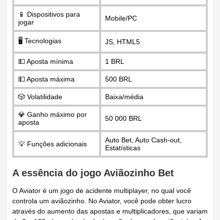
📱 Dispositivos para
Mobile/PC
jogar
🖥 Tecnologias
JS, HTML5
💵 Aposta mínima
1 BRL
💵 Aposta máxima
500 BRL
🎲 Volatilidade
Baixa/média
💎 Ganho máximo por
50 000 BRL
aposta
Auto Bet, Auto Cash-out,
💡 Funções adicionais
Estatísticas
A essência do jogo Aviãozinho Bet
O Aviator é um jogo de acidente multiplayer, no qual você
controla um aviãozinho. No Aviator, você pode obter lucro
através do aumento das apostas e multiplicadores, que variam