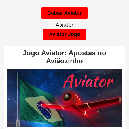
Baixar Aviator
Aviator
Aviator Jogo
Jogo Aviator: Apostas no
Aviãozinho